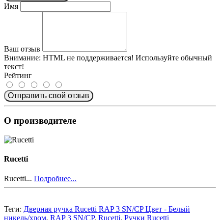
Имя
Ваш отзыв
Внимание:
HTML не поддерживается! Используйте обычный
текст!
Рейтинг
Отправить свой отзыв
О производителе
Rucetti
Rucetti...
Подробнее...
Теги:
Дверная ручка Rucetti RAP 3 SN/CP Цвет - Белый
никель/хром
,
RAP 3 SN/CP
,
Rucetti
,
Ручки Rucetti