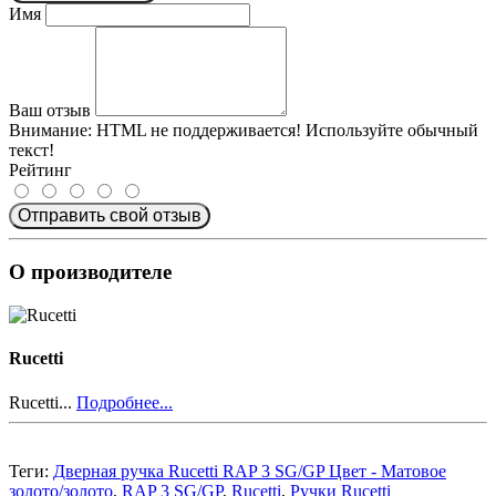
Имя
Ваш отзыв
Внимание:
HTML не поддерживается! Используйте обычный
текст!
Рейтинг
Отправить свой отзыв
О производителе
Rucetti
Rucetti...
Подробнее...
Теги:
Дверная ручка Rucetti RAP 3 SG/GP Цвет - Матовое
золото/золото
,
RAP 3 SG/GP
,
Rucetti
,
Ручки Rucetti