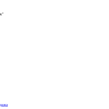
к"
дажа