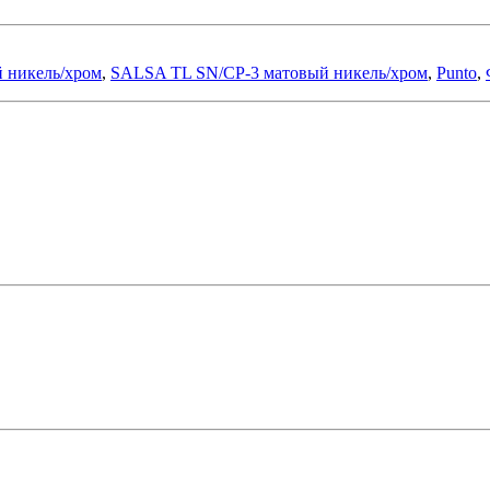
й никель/хром
,
SALSA TL SN/CP-3 матовый никель/хром
,
Punto
,