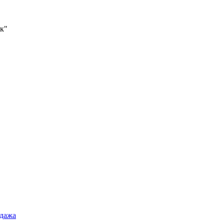
к"
дажа