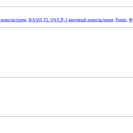
 никель/хром
,
BASIS TL SN/CP-3 матовый никель/хром
,
Punto
,
Ф