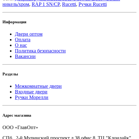
никель/хром
,
RAP 1 SN/CP
,
Rucetti
,
Ручки Rucetti
Информация
Двери оптом
Оплата
О нас
Политика безопасности
Вакансии
Разделы
Межкомнатные двери
Входные двери
Ручки Морелли
Адрес магазина
ООО «ГлавОпт»
СПб., 2-й Муринский проспект д.38 офис 8, ТЦ "Клондайк"